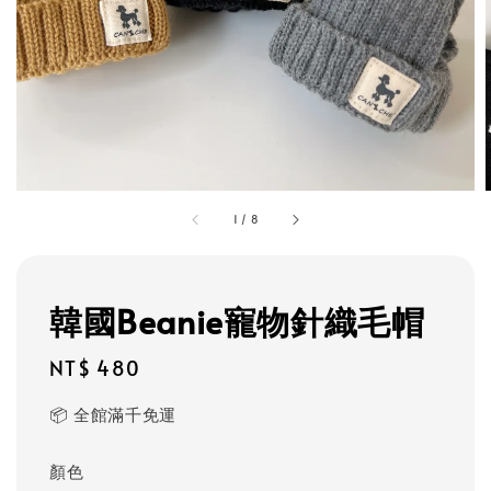
1
/
8
韓國Beanie寵物針織毛帽
Regular
NT$ 480
price
📦 全館滿千免運
顏色