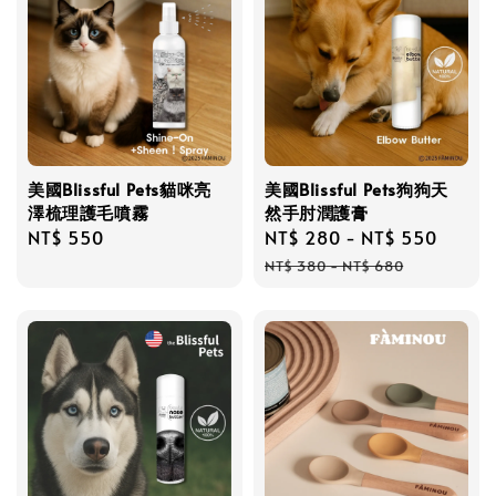
美國Blissful Pets貓咪亮
美國Blissful Pets狗狗天
澤梳理護毛噴霧
然手肘潤護膏
Regular
NT$ 550
Sale
NT$ 280
-
NT$ 550
Regul
price
price
price
NT$ 380
-
NT$ 680