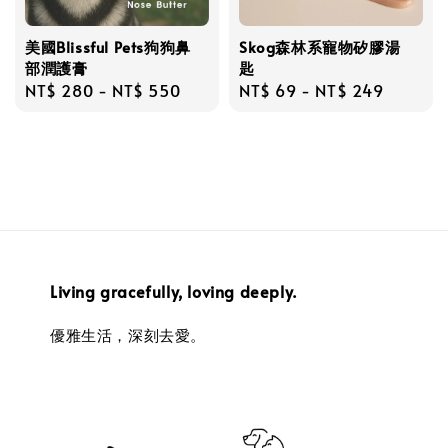
美國Blissful Pets狗狗鼻
Skog森林系寵物矽膠湯
部潤護膏
匙
Regular
NT$ 280
-
NT$ 550
Regular
NT$ 69
-
NT$ 249
price
price
Living gracefully, loving deeply.
優雅生活，深刻去愛。