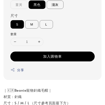
薑黃
黑色
淺灰
尺寸
Ｓ
Ｍ
Ｌ
數量
加入購物車
分享
｜🇰🇷Beanie寵物針織毛帽｜
材質：針織
尺寸：S / M / L （尺寸參考頁面最下方）