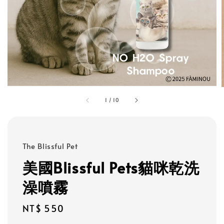
1
/
10
The Blissful Pet
美國Blissful Pets貓咪乾洗
澡噴霧
Regular
NT$ 550
price