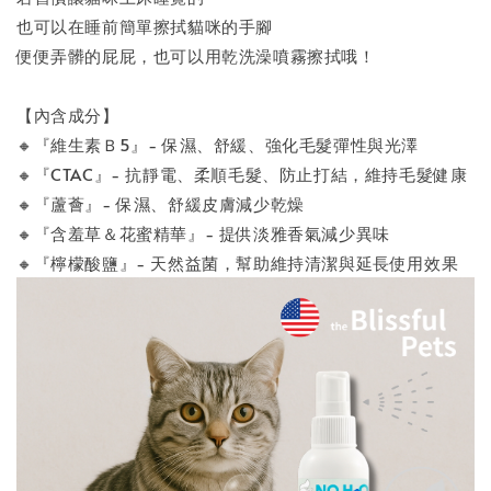
也可以在睡前簡單擦拭貓咪的手腳
便便弄髒的屁屁，也可以用乾洗澡噴霧擦拭哦！
【內含成分】
🔸『維生素Ｂ5』- 保濕、舒緩、強化毛髮彈性與光澤
🔸『CTAC』- 抗靜電、柔順毛髮、防止打結，維持毛髮健康
🔸『蘆薈』- 保濕、舒緩皮膚減少乾燥
🔸『含羞草＆花蜜精華』- 提供淡雅香氣減少異味
🔸『檸檬酸鹽』- 天然益菌，幫助維持清潔與延長使用效果