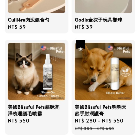
Cuillère肉泥餵食勺
Godis金探子玩具響球
Regular
NT$ 59
Regular
NT$ 39
price
price
優惠
美國Blissful Pets貓咪亮
美國Blissful Pets狗狗天
澤梳理護毛噴霧
然手肘潤護膏
Regular
NT$ 550
Sale
NT$ 280
-
NT$ 550
Regul
price
price
price
NT$ 380
-
NT$ 680