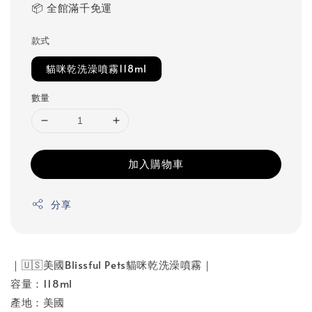
📦 全館滿千免運
款式
貓咪乾洗澡噴霧118ml
數量
加入購物車
分享
｜🇺🇸美國Blissful Pets貓咪乾洗澡噴霧｜
容量：118ml
產地：美國