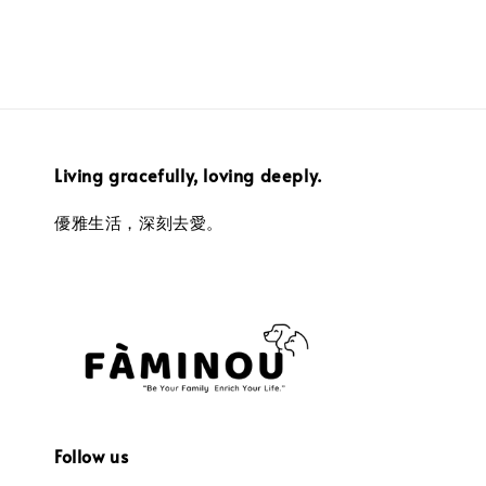
Living gracefully, loving deeply.
優雅生活，深刻去愛。
Follow us