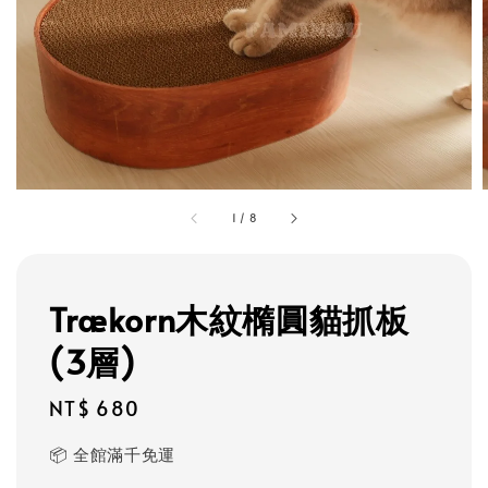
1
/
8
Trækorn木紋橢圓貓抓板
(3層)
Regular
NT$ 680
price
📦 全館滿千免運