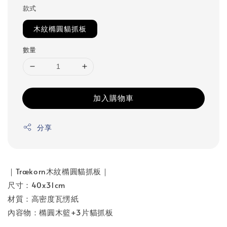
款式
木紋橢圓貓抓板
數量
加入購物車
分享
｜Trækorn木紋橢圓貓抓板｜
尺寸：40x31cm
材質：高密度瓦愣紙
內容物：橢圓木籃+3片貓抓板