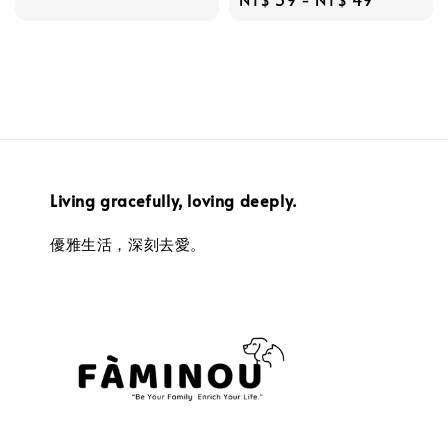
price
price
Living gracefully, loving deeply.
優雅生活，深刻去愛。