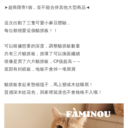
➤超商限寄1個，並不能合併其他大型商品◄
這次出動了三隻可愛小麻豆體驗，
每位都很愛這個貓抓板！！
可以根據想要的深度，調整貓抓板數量
共有三片貓抓板，抓壞了可以換面繼續
很像是買了六片貓抓板，CP值超高～～
底部有封紙板，地板不會掉一堆屑屑
貓抓板拿起來墊個毯子，馬上變成木紋睡窩！
質感深木紋花色，與家裡裝潢也不會格格不入哦！