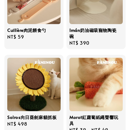
Cuillère肉泥餵食勺
Imán奶油磁吸寵物陶瓷
碗
Regular
NT$ 59
Regular
NT$ 390
price
price
Solros向日葵劍麻貓抓板
Morot紅蘿蔔紙繩聲響玩
具
Regular
NT$ 498
Regular
NT$ 39
-
NT$ 49