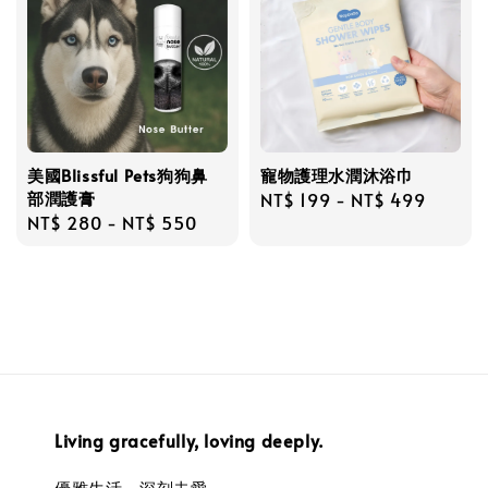
美國Blissful Pets狗狗鼻
寵物護理水潤沐浴巾
部潤護膏
Regular
NT$ 199
-
NT$ 499
Regular
NT$ 280
-
NT$ 550
price
price
Living gracefully, loving deeply.
優雅生活，深刻去愛。