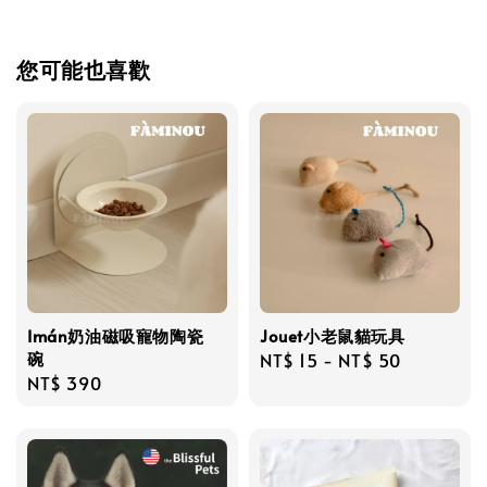
您可能也喜歡
Imán奶油磁吸寵物陶瓷
Jouet小老鼠貓玩具
碗
Regular
NT$ 15
-
NT$ 50
Regular
NT$ 390
price
price