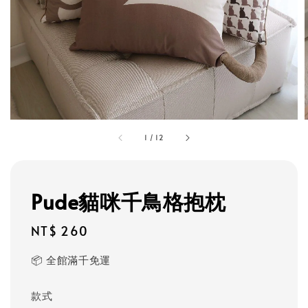
1
/
12
Pude貓咪千鳥格抱枕
Regular
NT$ 260
price
📦 全館滿千免運
款式