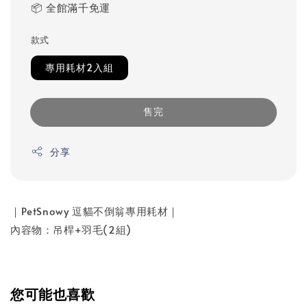
📦 全館滿千免運
款式
專用耗材2入組
售完
分享
｜PetSnowy 逗貓不倒翁專用耗材｜
內容物：吊桿+羽毛(2組)
您可能也喜歡