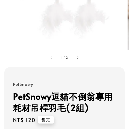
1
/
2
PetSnowy
PetSnowy逗貓不倒翁專用
耗材吊桿羽毛(2組)
Regular
NT$ 120
售完
price