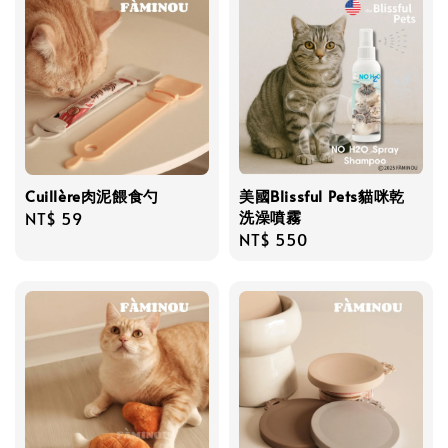
Cuillère肉泥餵食勺
美國Blissful Pets貓咪乾
洗澡噴霧
Regular
NT$ 59
Regular
NT$ 550
price
price