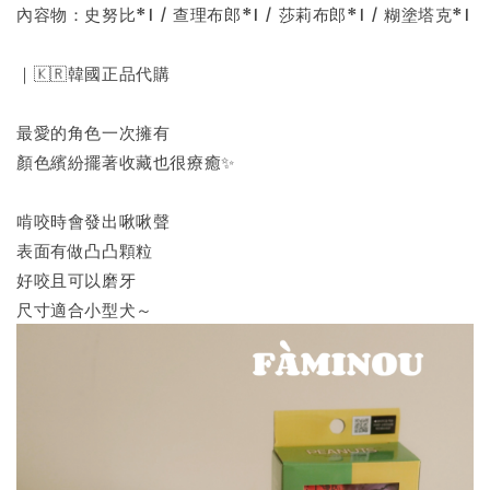
內容物：史努比*1 / 查理布郎*1 / 莎莉布郎*1 / 糊塗塔克*1
｜🇰🇷韓國正品代購
最愛的角色一次擁有
顏色繽紛擺著收藏也很療癒✨
啃咬時會發出啾啾聲
表面有做凸凸顆粒
好咬且可以磨牙
尺寸適合小型犬～