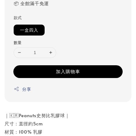
📦 全館滿千免運
款式
一盒四入
數量
加入購物車
分享
｜🇰🇷Peanuts史努比乳膠球｜
尺寸：直徑約5cm
材質：100% 乳膠