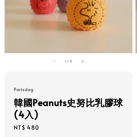
1
/
5
Parisdog
韓國Peanuts史努比乳膠球
(4入)
Regular
NT$ 480
price