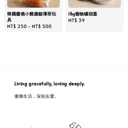
韓國醬燒小雞腿貓薄荷玩
låg寵物罐頭蓋
具
Regular
NT$ 39
Regular
NT$ 250
-
NT$ 500
price
price
Living gracefully, loving deeply.
優雅生活，深刻去愛。