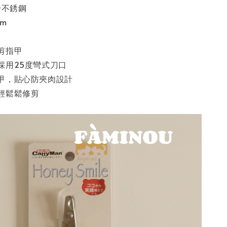
+不銹鋼
m
剪指甲
採用25度彎式刀口
甲，貼心防夾肉設計
輕鬆鬆修剪