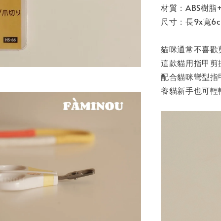
材質：ABS樹脂
尺寸：長9x寬6c
貓咪通常不喜歡
這款貓用指甲剪
配合貓咪彎型指
養貓新手也可輕