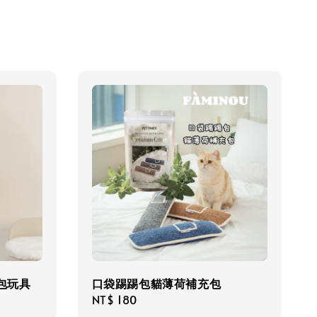
包玩具
口袋踢踢包貓薄荷補充包
Regular
NT$ 180
price