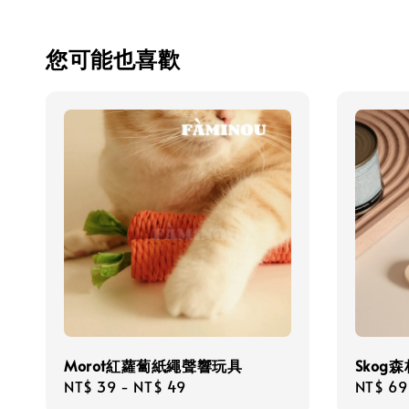
您可能也喜歡
Morot紅蘿蔔紙繩聲響玩具
Skog
Regular
NT$ 39
-
NT$ 49
Regula
NT$ 69
price
price