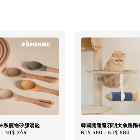
森林系寵物矽膠湯匙
韓國開運避邪明太魚踢踢
r
-
NT$ 249
Regular
NT$ 580
-
NT$ 680
price