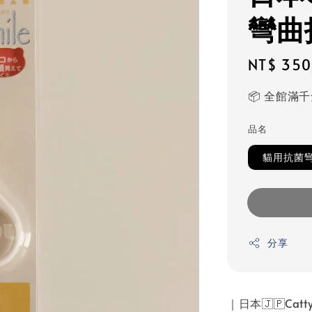
彎曲
Regular
NT$ 350
price
📦 全館滿
品名
貓用抗菌彎
分享
｜日本🇯🇵Ca