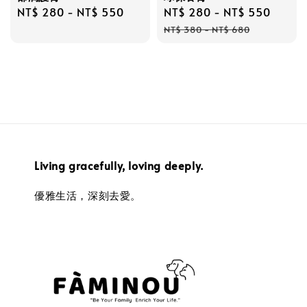
Regular
NT$ 280
-
NT$ 550
Sale
NT$ 280
-
NT$ 550
Regul
price
price
price
NT$ 380
-
NT$ 680
Living gracefully, loving deeply.
優雅生活，深刻去愛。