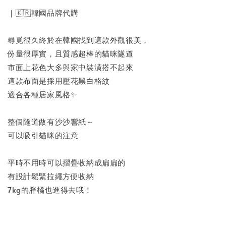
｜🇰🇷韓國品牌代購
尋覓很久終於在韓國找到這款外觀很美，
份量很厚實，且質感超棒的貓咪隧道
市面上花色大多與家中裝潢搭不起來
這款布面是採用壓花黑白格紋
適合各種居家風格✨
整個隧道做有沙沙響紙～
可以吸引貓咪的注意
平時不用時可以摺疊收納成扁扁的
有設計鬆緊拉繩方便收納
7kg的胖橘也進得去哦！