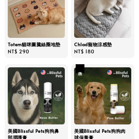
Totem貓咪圖騰絲圈地墊
Chlad寵物涼感墊
Regular
NT$ 290
Regular
NT$ 180
price
price
優惠
美國Blissful Pets狗狗鼻
美國Blissful Pets狗狗肉
部潤護膏
球保養膏