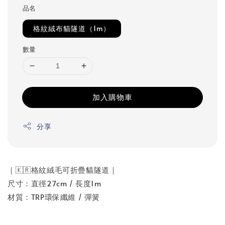
品名
格紋絨布貓隧道（1m）
數量
加入購物車
分享
｜🇰🇷格紋絨毛可折疊貓隧道｜
尺寸：直徑27cm / 長度1m
材質：TRP環保纖維 / 彈簧