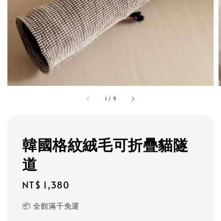
1
/
9
韓國格紋絨毛可折疊貓隧
道
Regular
NT$ 1,380
price
📦 全館滿千免運