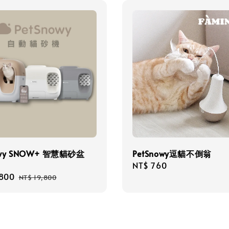
owy SNOW+ 智慧貓砂盆
PetSnowy逗貓不倒翁
Regular
NT$ 760
,800
Regular
price
NT$ 19,800
price