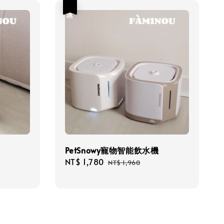
優惠
PetSnowy寵物智能飲水機
Sale
NT$ 1,780
Regular
NT$ 1,960
price
price