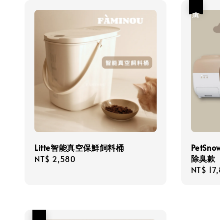
優惠
Litte智能真空保鮮飼料桶
PetSn
除臭款
Regular
NT$ 2,580
Sale
NT$ 17
price
price
優惠