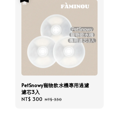
PetSnowy寵物飲水機專用過濾
濾芯3入
Sale
NT$ 300
Regular
NT$ 330
price
price